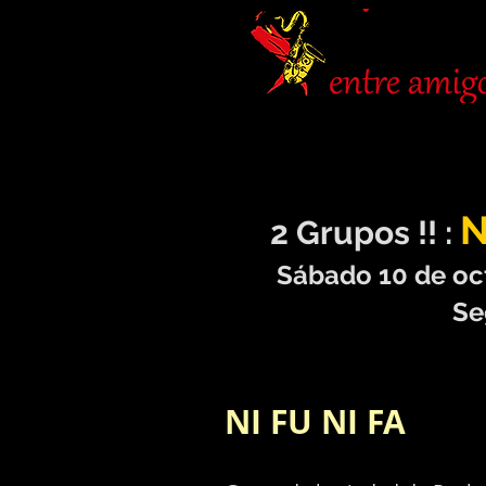
N
2 Grupos !! :
Sábado 10 de octub
Segunda f
Una noche a to
NI FU NI FA