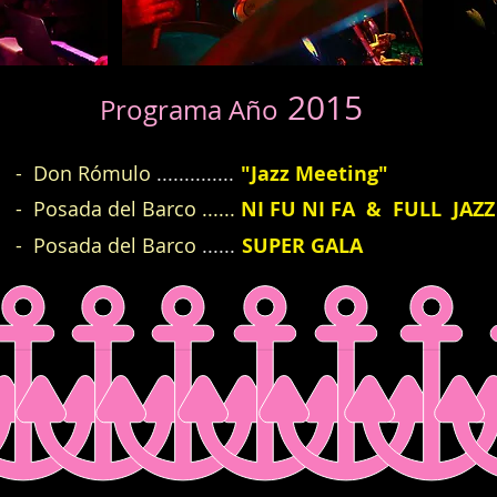
2015
Programa Año
- Don Rómulo
..............
"Jazz Meeting"
- Posada del Barco ......
NI FU NI FA & FULL JAZ
- Posada del Barco
......
SUPE
R GALA