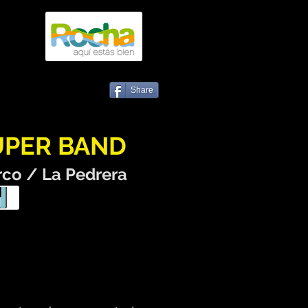
Share
UPER BAND
co / La Pedrera
xxx xxx